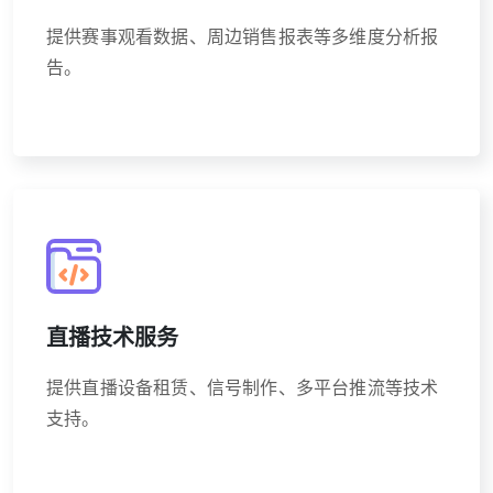
提供赛事观看数据、周边销售报表等多维度分析报
告。
直播技术服务
提供直播设备租赁、信号制作、多平台推流等技术
支持。