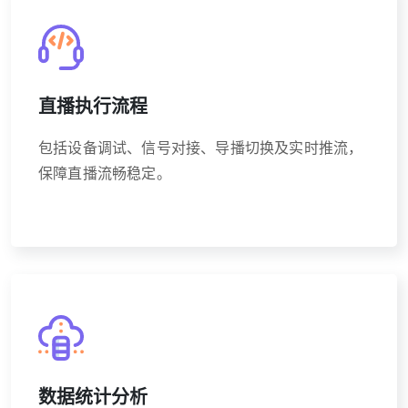
直播执行流程
包括设备调试、信号对接、导播切换及实时推流，
保障直播流畅稳定。
数据统计分析