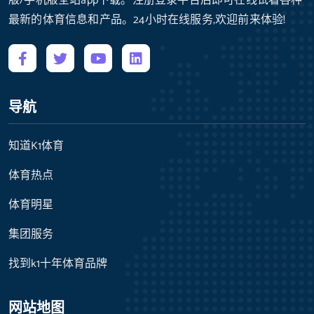
版/手机版全站app下载。注册登录平台后即可在线试看各种
最新的体育信息和产品。24小时在线服务,欢迎前来体验!
导航
知道K1体育
体育热点
体育明星
集团服务
找到k1十年体育品牌
网站地图