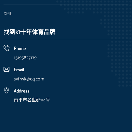
XML
找到k1十年体育品牌
Phone
15195827179
Email
svfrwk@qq.com
Address
南平市名盘郡114号