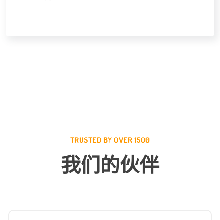
TRUSTED BY OVER 1500
我们的伙伴