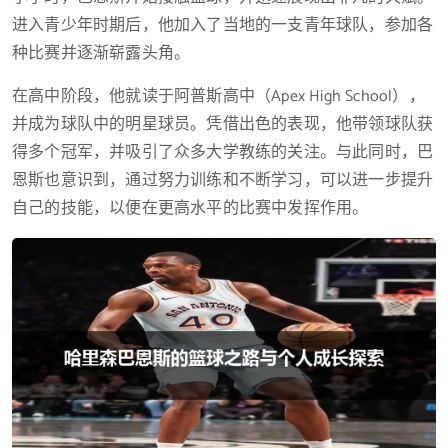
进入青少年时期后，他加入了当地的一支青年球队，参加各
种比赛并逐渐崭露头角。
在高中阶段，他就读于阿普斯高中（Apex High School），
并成为球队中的明星球员。凭借出色的表现，他带领球队获
得多个冠军，并吸引了众多大学教练的关注。与此同时，巴
恩斯也意识到，通过努力训练和不断学习，可以进一步提升
自己的技能，以便在更高水平的比赛中发挥作用。