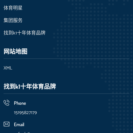
体育明星
集团服务
找到k1十年体育品牌
网站地图
XML
找到k1十年体育品牌
Phone
15195827179
Email