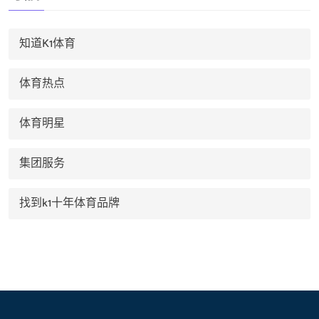
知道K1体育
体育热点
体育明星
集团服务
找到k1十年体育品牌