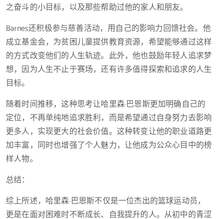
之奋斗的小目标，以及那些帮助过他的家人和朋友。
Barnes还积极参与慈善活动，用自己的影响力回馈社会。他
成立基金会，为贫困儿童提供教育资源，希望能够通过这样
的方式改变他们的人生轨迹。此外，他也鼓励年轻人追求梦
想，因为人生不止于赛场，还有许多值得探索和追求的人生
目标。
随着时间推移，这种思考让哈里森·巴恩斯更加明确自己的
定位，不再单纯地追求胜利，而是希望通过自身努力去影响
更多人，实现更大的社会价值。这种转变让他的职业道路更
加丰富，同时也增强了个人魅力，让他成为公众心目中的榜
样人物。
总结：
综上所述，哈里森·巴恩斯不仅是一位杰出的篮球运动员，
更是在面对困难时不断成长、自我提升的人。从初中的青涩